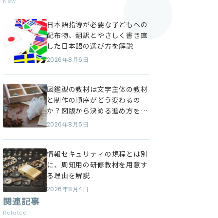
New
日本語指導が必要な子どもへの
配布物、翻訳とやさしく書き直
した日本語の選び方を解説
2026年8月6日
図鑑型の教材は文字主体の教材
と制作の順序がどう変わるの
か？図版から決める進め方を解
説
2026年8月5日
情報セキュリティの規程とは別
に、周知用の研修教材を用意す
る理由を解説
2026年8月4日
関連記事
Related