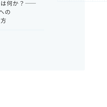
とは
何か？
——
への
え方